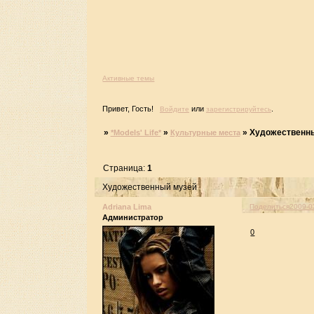
Активные темы
Привет, Гость!
или
.
Войдите
зарегистрируйтесь
»
»
»
Художественн
*Models' Life*
Культурные места
Страница:
1
Художественный музей
Adriana Lima
Поделиться
2009-0
Администратор
0